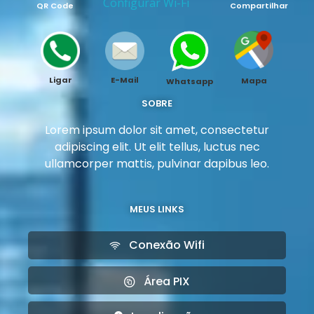
Configurar Wi-Fi
QR Code
Compartilhar
Ligar
E-Mail
Mapa
Whatsapp
SOBRE
Lorem ipsum dolor sit amet, consectetur
adipiscing elit. Ut elit tellus, luctus nec
ullamcorper mattis, pulvinar dapibus leo.
MEUS LINKS
Conexão Wifi
Área PIX