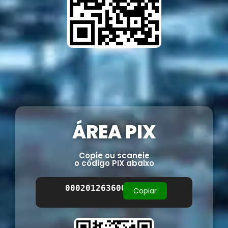
ÁREA PIX
Copie ou scaneie
o código PIX abaixo
00020126360014BR.GOV.BCB.PIX0114
Copiar