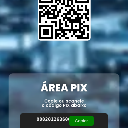
ÁREA PIX
Copie ou scaneie
o código PIX abaixo
00020126360014BR.GOV.BCB.PIX0114
Copiar