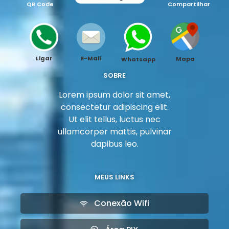
QR Code
Compartilhar
Ligar
E-Mail
Mapa
Whatsapp
SOBRE
Lorem ipsum dolor sit amet,
consectetur adipiscing elit.
Ut elit tellus, luctus nec
ullamcorper mattis, pulvinar
dapibus leo.
MEUS LINKS
Conexão Wifi